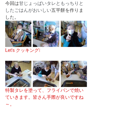
今回は
甘じょっぱいタレともっちりと
したごはんがおいしい
五平餅を作りま
した。
Let's クッキング❕
特製タレを塗って、フライパンで焼い
ていきます。皆さん手際が良いですね
～。